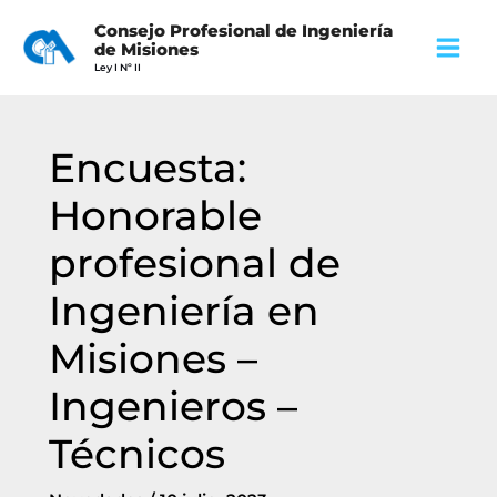
Ir
Main
Consejo Profesional de Ingeniería
al
de Misiones
Menu
Ley I Nº II
contenido
Encuesta:
Honorable
profesional de
Ingeniería en
Misiones –
Ingenieros –
Técnicos