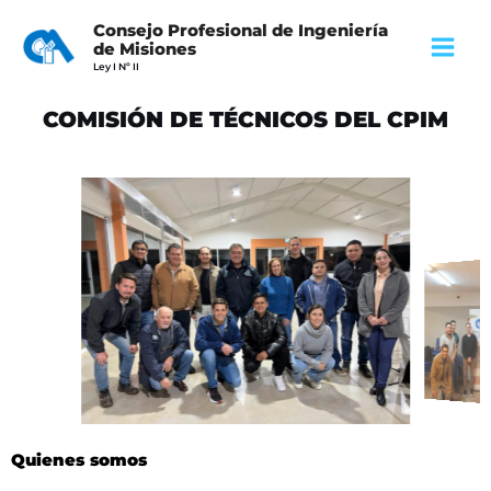
Ir
Main
Consejo Profesional de Ingeniería
al
de Misiones
Menu
Ley I Nº II
contenido
COMISIÓN DE TÉCNICOS DEL CPIM
Quienes somos