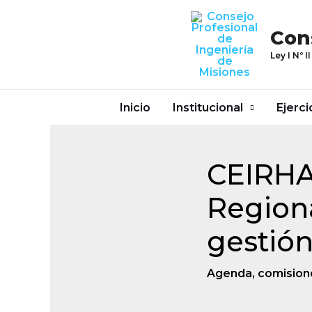
Ir
al
Con
contenido
Ley I Nº II
Inicio
Institucional
Ejerci
CEIRHA
Regiona
gestión
Agenda
,
comision