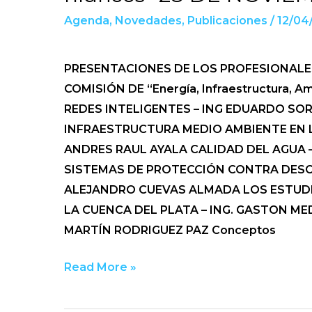
Infraestructura,
Agenda
,
Novedades
,
Publicaciones
/
12/04
Ambiente
y
PRESENTACIONES DE LOS PROFESIONALE
Recursos
COMISIÓN DE “Energía, Infraestructura, Am
hídricos”
REDES INTELIGENTES – ING EDUARDO SO
28
INFRAESTRUCTURA MEDIO AMBIENTE EN L
DE
ANDRES RAUL AYALA CALIDAD DEL AGUA 
NOVIEMBRE
SISTEMAS DE PROTECCIÓN CONTRA DESC
2024
ALEJANDRO CUEVAS ALMADA⁣ LOS ESTUD
LA CUENCA DEL PLATA – ING. GASTON M
MARTÍN RODRIGUEZ PAZ Conceptos
Read More »