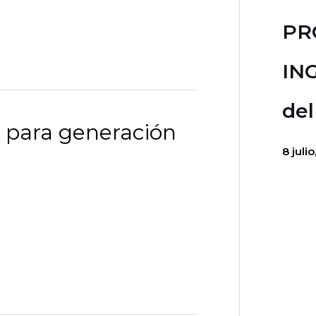
PR
ING
del
s para generación
8 juli