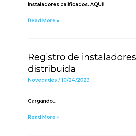
Ley
instaladores calificados. AQUI!
de
Balance
Read More »
Neto
Registro de instaladore
Registro
de
distribuida
instaladores
Novedades
/
10/24/2023
para
generación
distribuida
Cargando…
Read More »