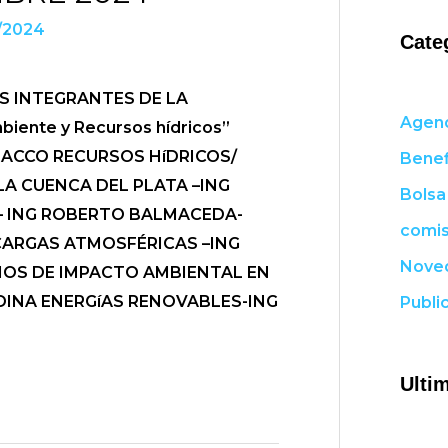
/2024
Cate
S INTEGRANTES DE LA
Agen
biente y Recursos hídricos”
RACCO RECURSOS HíDRICOS/
Benef
A CUENCA DEL PLATA –ING
Bolsa
– ING ROBERTO BALMACEDA-
comis
ARGAS ATMOSFÉRICAS –ING
Nove
IOS DE IMPACTO AMBIENTAL EN
EDINA ENERGíAS RENOVABLES-ING
Publi
Ulti