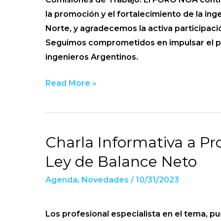
la promoción y el fortalecimiento de la ing
Norte, y agradecemos la activa participac
Seguimos comprometidos en impulsar el pr
ingenieros Argentinos.
Read More »
Charla Informativa a Pro
Charla
Informativa
Ley de Balance Neto
a
Agenda
,
Novedades
/
10/31/2023
Profesionales
de
la
Los profesional especialista en el tema, pu