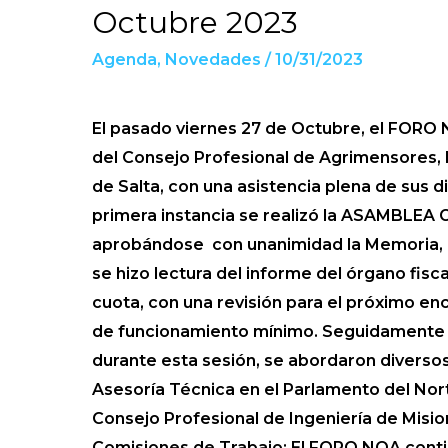
y
Octubre 2023
Asamblea
Agenda
,
Novedades
/
10/31/2023
del
FORO
NOA
El pasado viernes 27 de Octubre, el FORO N
de
del Consejo Profesional de Agrimensores, 
Octubre
de Salta, con una asistencia plena de sus
2023
primera instancia se realizó la ASAMBLE
aprobándose con unanimidad la Memoria, i
se hizo lectura del informe del órgano fisca
cuota, con una revisión para el próximo e
de funcionamiento mínimo. Seguidamente se
durante esta sesión, se abordaron diversos
Asesoría Técnica en el Parlamento del Nort
Consejo Profesional de Ingeniería de Misi
Comisiones de Trabajo: El FORO NOA conti