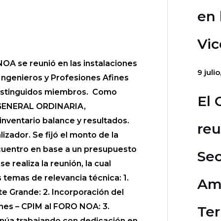
en 
Vic
OA se reunió en las instalaciones
9 juli
Ingenieros y Profesiones Afines
 distinguidos miembros. Como
El 
A GENERAL ORDINARIA,
nventario balance y resultados.
reu
lizador. Se fijó el monto de la
ncuentro en base a un presupuesto
Sec
 realiza la reunión, la cual
 temas de relevancia técnica: 1.
Am
e Grande: 2. Incorporación del
ones – CPIM al FORO NOA: 3.
Ter
núa trabajando con dedicación en