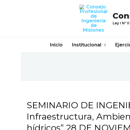
Ir
al
Con
contenido
Ley I Nº II
Inicio
Institucional
Ejerci
SEMINARIO DE INGENIER
SEMINARIO
DE
Infraestructura, Ambien
INGENIERÍA:
hídricos” 28 DE NOVIE
“Energía,