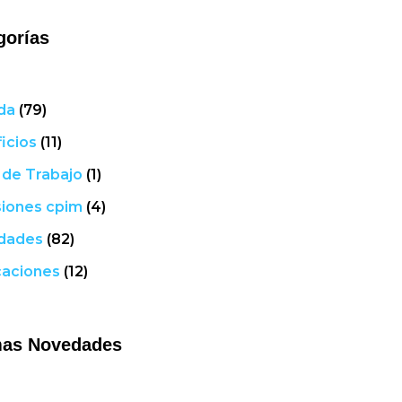
gorías
da
(79)
icios
(11)
 de Trabajo
(1)
iones cpim
(4)
dades
(82)
caciones
(12)
mas Novedades