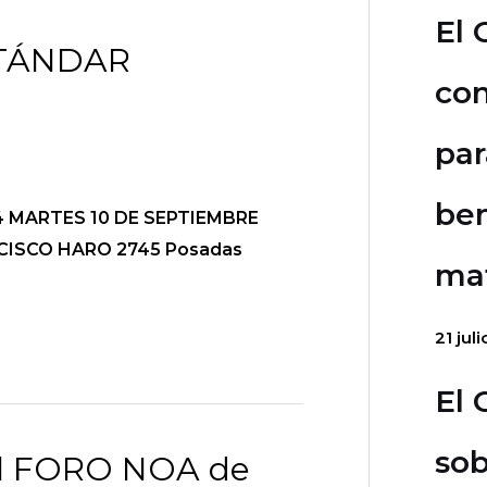
El 
STÁNDAR
con
par
ben
024 MARTES 10 DE SEPTIEMBRE
NCISCO HARO 2745 Posadas
mat
21 jul
El 
sob
el FORO NOA de