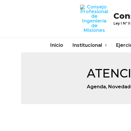
Ir
al
Con
contenido
Ley I Nº II
Inicio
Institucional
Ejerci
ATENCI
Agenda
,
Novedad